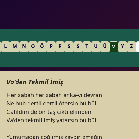
L
M
N
O
Ö
P
R
S
Ş
T
U
Ü
Y
Z
V
Va'den Tekmil İmiş
Her sabah her sabah anka-yi devran
Ne hub dertli dertli ötersin bülbül
Gafildim de bir taş çıktı elimden
Va'den tekmil imiş yatarsın bülbül
Yumurtadan çoğ imiş zaydır emeğin