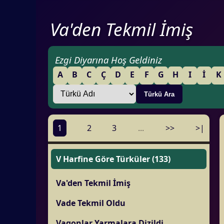
Va'den Tekmil İmiş
Ezgi Diyarına Hoş Geldiniz
A
B
C
Ç
D
E
F
G
H
I
İ
K
1
2
3
...
>>
>|
V Harfine Göre Türküler (133)
Va'den Tekmil İmiş
Vade Tekmil Oldu
Vagonlar Yarmalara Dizildi